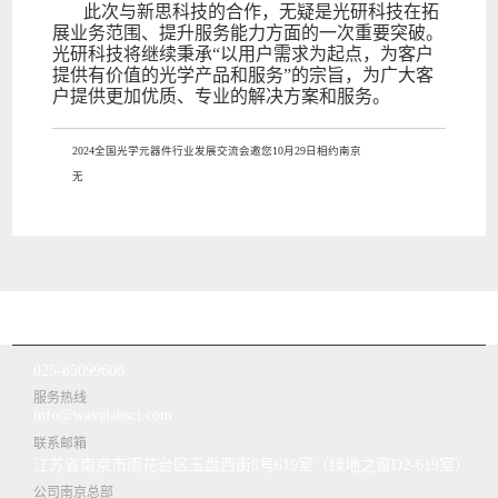
此次与新思科技的合作，无疑是光研科技在拓
展业务范围、提升服务能力方面的一次重要突破。
光研科技将继续秉承“以用户需求为起点，为客户
提供有价值的光学产品和服务”的宗旨，为广大客
户提供更加优质、专业的解决方案和服务。
2024全国光学元器件行业发展交流会邀您10月29日相约南京
无
025-85099608
服务热线
info@wavelabsci.com
联系邮箱
江苏省南京市雨花台区玉盘西街8号619室（绿地之窗D2-619室）
公司南京总部