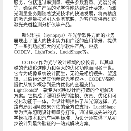
服务，包括透过率测量、镜头参数测量、光谱分析
等，确保客户产品的光学性能达到设计要求。而激
光测量业务则随着激光技术的快速发展，将高精度
的激光测量技术引入业务范畴，为客户提供自研的
激光光斑检测分析仪等产品。
新思科技（Synopsys）在光学软件方面的业务
展现出了强大的技术实力和广泛的应用前景，提供
了一系列功能强大的光学软件产品，包括
CODEV、LightTools、LucidShape等。
CODEV作为光学设计领域的佼佼者，以其卓
越的光线追迹能力和强大的优化功能而闻名于世。
它专为成像系统设计而生，无论是相机镜头、望远
镜、显微镜还是其他精密光学仪器，CODEV都能
提供从初步概念到最终优化的全程支持。
LightTools是一款专为照明设计而打造的全能解决
方案。它集成了照明系统的建模、仿真、优化和可
视化功能于一体，为设计师提供了从光源选择、光
路布局到照明效果评估的全方位支持。LucidShape
专为汽车照明设计师量身打造，通过集成先进的光
学模拟技术和汽车照明标准，为设计师提供了从初
步设计到最终验证的一站式解决方案。